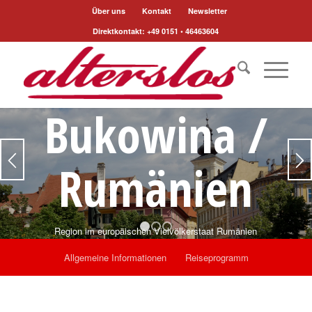
Über uns
Kontakt
Newsletter
Direktkontakt: +49 0151 • 46463604
Bukowina /
Rumänien
Region im europäischen Vielvölkerstaat Rumänien
1
2
3
Allgemeine Informationen
Reiseprogramm