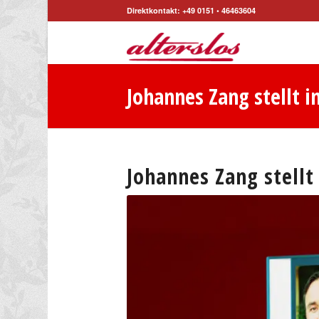
Direktkontakt: +49 0151 • 46463604
Johannes Zang stellt i
Johannes Zang stellt