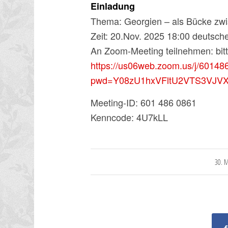
Einladung
Thema: Georgien – als Bücke zwi
Zeit: 20.Nov. 2025 18:00 deutsche
An Zoom-Meeting teilnehmen: bitte
https://us06web.zoom.us/j/6014
pwd=Y08zU1hxVFltU2VTS3VJV
Meeting-ID: 601 486 0861
Kenncode: 4U7kLL
/
30. 