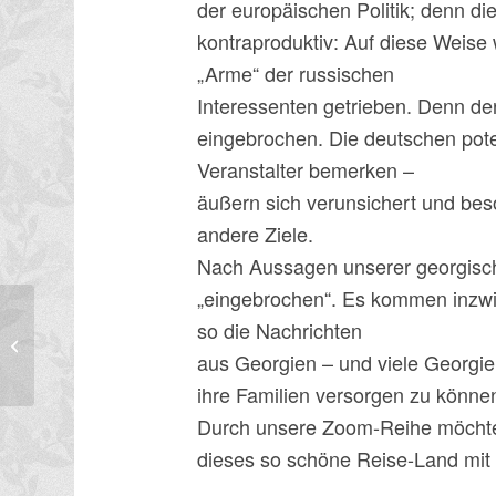
der europäischen Politik; denn die
kontraproduktiv: Auf diese Weise 
„Arme“ der russischen
Interessenten getrieben. Denn de
eingebrochen. Die deutschen pote
Veranstalter bemerken –
äußern sich verunsichert und bes
andere Ziele.
Nach Aussagen unserer georgisch
„eingebrochen“. Es kommen inzwis
Vorschau auf das Jahr 2026:
so die Nachrichten
Studienreisen und
aus Georgien – und viele Georgie
Bildungsurlaubsreisen (in Arb...
ihre Familien versorgen zu könne
Durch unsere Zoom-Reihe möchten 
dieses so schöne Reise-Land mit