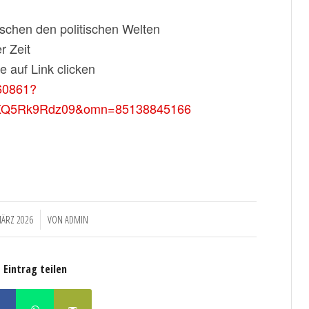
schen den politischen Welten
r Zeit
 auf Link clicken
860861?
XQ5Rk9Rdz09&omn=85138845166
MÄRZ 2026
VON
ADMIN
Eintrag teilen