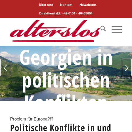
Über uns
Kontakt
Newsletter
Direktkontakt: +49 0151 • 46463604
Georgien in
politischen
Konflikten
1
2
Problem für Europa?!?
Aber sicher für Reisende!
Politische Konflikte in und