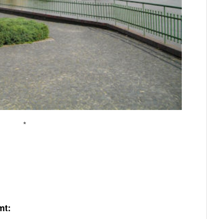
*
mt: