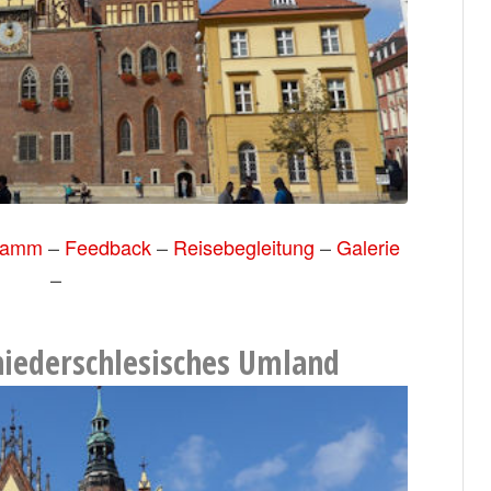
ramm
–
Feedback
–
Reisebegleitung
–
Galerie
–
 niederschlesisches Umland