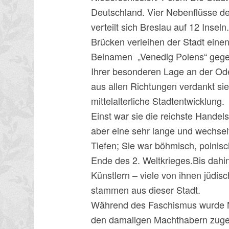
Deutschland. Vier Nebenflüsse de
verteilt sich Breslau auf 12 Insel
Brücken verleihen der Stadt ein
Beinamen „Venedig Polens“ geg
Ihrer besonderen Lage an der Ode
aus allen Richtungen verdankt sie 
mittelalterliche Stadtentwicklung.
Einst war sie die reichste Handel
aber eine sehr lange und wechsel
Tiefen; Sie war böhmisch, polnisc
Ende des 2. Weltkrieges.Bis dahin 
Künstlern – viele von ihnen jüdi
stammen aus dieser Stadt.
Während des Faschismus wurde Ni
den damaligen Machthabern zugete