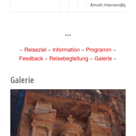
Almuth.Intemann@gmx.d
***
–
Reiseziel
–
Information
–
Programm
–
Feedback
–
Reisebegleitung
–
Galerie
–
Galerie