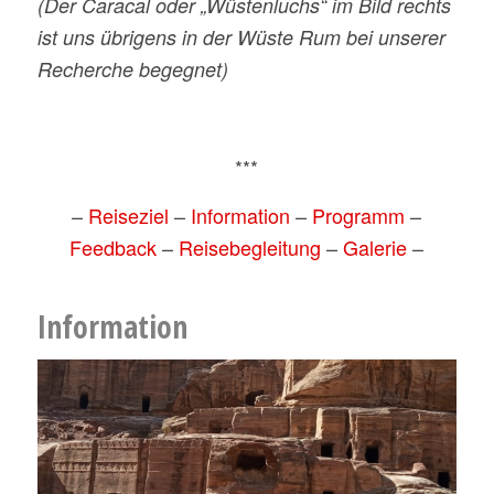
(Der Caracal oder „Wüstenluchs“ im Bild rechts
ist uns übrigens in der Wüste Rum bei unserer
Recherche begegnet)
***
–
Reiseziel
–
Information
–
Programm
–
Feedback
–
Reisebegleitung
–
Galerie
–
Information