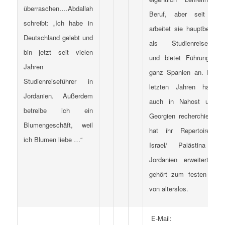
überraschen….Abdallah
Beruf, aber seit 200
schreibt: „Ich habe in
arbeitet sie hauptberuflic
Deutschland gelebt und
als Studienreiseleiteri
bin jetzt seit vielen
und bietet Führungen i
Jahren
ganz Spanien an. In de
Studienreiseführer in
letzten Jahren hat si
Jordanien. Außerdem
auch in Nahost und i
betreibe ich ein
Georgien recherchiert un
Blumengeschäft, weil
hat ihr Repertoire u
ich Blumen liebe …“
Israel/ Palästina un
Jordanien erweitert. Si
gehört zum festen Tea
von alterslos.
E-Mail: