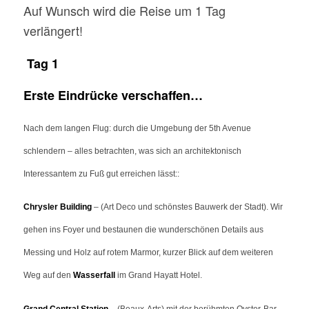
Auf Wunsch wird die Reise um 1 Tag
verlängert!
Tag 1
Erste Eindrücke verschaffen…
Nach dem langen Flug: durch die Umgebung der 5th Avenue
schlendern – alles betrachten, was sich an architektonisch
Interessantem zu Fuß
gut
erreichen lässt::
Chrysler Building
– (Art Deco und schönstes Bauwerk der Stadt). Wir
gehen ins Foyer und bestaunen die wunderschönen Details aus
Messing und Holz auf rotem Marmor, kurzer Blick auf dem weiteren
Weg auf den
Wasserfall
im Grand Hayatt Hotel.
Grand Central Station
– (Beaux-Arts)
mit der berühmten Oyster-Bar.