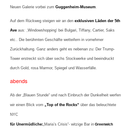
Neuen Galerie vorbei zum
Guggenheim-Museum
.
Auf dem Rückweg steigen wir an den
exklusiven Läden der 5th
Ave
aus: ,Windowshopping‘ bei Bulgari, Tiffany, Cartier, Saks
etc.. Die berühmten Geschäfte wetteifern in vornehmer
Zurückhaltung. Ganz anders geht es nebenan zu: Der Trump-
Tower erstreckt sich über sechs Stockwerke und beeindruckt
durch Gold, rosa Marmor, Spiegel und Wasserfälle.
abends
Ab der „Blauen Stunde“ und nach Einbruch der Dunkelheit werfen
wir einen Blick vom
„Top of the Rocks“
über das beleuchtete
NYC
für Unermüdliche:
„Maria’s Crisis“- witzige Bar in
Greenwich