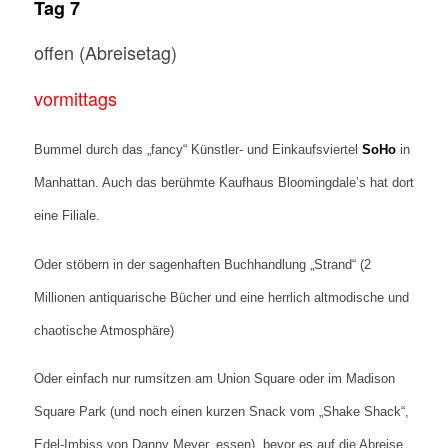
Tag 7
offen (Abreisetag)
vormittags
Bummel durch das „fancy“ Künstler- und Einkaufsviertel
SoHo
in
Manhattan. Auch das berühmte Kaufhaus Bloomingdale’s hat dort
eine Filiale.
Oder stöbern in der sagenhaften Buchhandlung „Strand“ (2
Millionen antiquarische Bücher und eine herrlich altmodische und
chaotische Atmosphäre)
Oder einfach nur rumsitzen am Union Square oder im Madison
Square Park (und noch einen kurzen Snack vom „Shake Shack“,
Edel-Imbiss von Danny Meyer, essen), bevor es auf die Abreise